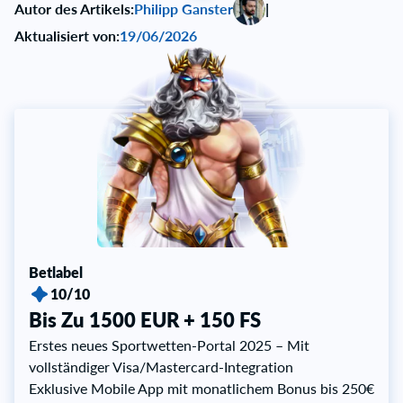
Autor des Artikels:
Philipp Ganster
|
gegenüber dem Vorjahr.
Trotzdem bleibt die Szene für viele Wetter undurchsichtig.
Aktualisiert von:
19/06/2026
Welche Plattform bietet tatsächlich brauchbare Quoten
auf League of Legends? Wo findet man Live-Wetten auf ein
CS2-Match um 23 Uhr an einem Dienstag? Und lohnt sich
der Willkommensbonus, wenn man ihn ohnehin nur auf
eSports umsetzen will?
Betlabel
10/10
Bis Zu 1500 EUR + 150 FS
Erstes neues Sportwetten-Portal 2025 – Mit
vollständiger Visa/Mastercard-Integration
Exklusive Mobile App mit monatlichem Bonus bis 250€