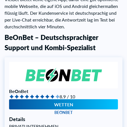
mobile Webseite, die auf iOS und Android gleichermaßen
flüssig läuft. Der Kundenservice ist deutschsprachig und
per Live-Chat erreichbar, die Antwortzeit lag im Test bei
durchschnittlich vier Minuten.
BeOnBet – Deutschsprachiger
Support und Kombi-Spezialist
BeOnBet
8.9 / 10
WETTEN
BEONBET
Details
PRIVATUNTERNEHMEN