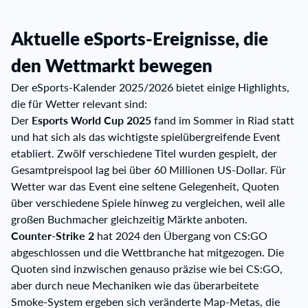
Aktuelle eSports-Ereignisse, die
den Wettmarkt bewegen
Der eSports-Kalender 2025/2026 bietet einige Highlights,
die für Wetter relevant sind:
Der
Esports World Cup 2025
fand im Sommer in Riad statt
und hat sich als das wichtigste spielübergreifende Event
etabliert. Zwölf verschiedene Titel wurden gespielt, der
Gesamtpreispool lag bei über 60 Millionen US-Dollar. Für
Wetter war das Event eine seltene Gelegenheit, Quoten
über verschiedene Spiele hinweg zu vergleichen, weil alle
großen Buchmacher gleichzeitig Märkte anboten.
Counter-Strike 2
hat 2024 den Übergang von CS:GO
abgeschlossen und die Wettbranche hat mitgezogen. Die
Quoten sind inzwischen genauso präzise wie bei CS:GO,
aber durch neue Mechaniken wie das überarbeitete
Smoke-System ergeben sich veränderte Map-Metas, die