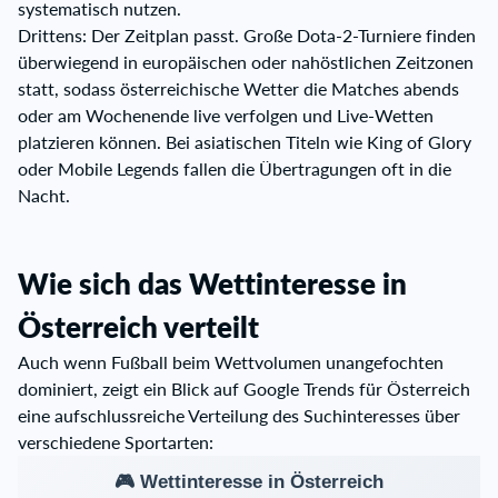
systematisch nutzen.
Drittens: Der Zeitplan passt. Große Dota-2-Turniere finden
überwiegend in europäischen oder nahöstlichen Zeitzonen
statt, sodass österreichische Wetter die Matches abends
oder am Wochenende live verfolgen und Live-Wetten
platzieren können. Bei asiatischen Titeln wie King of Glory
oder Mobile Legends fallen die Übertragungen oft in die
Nacht.
Wie sich das Wettinteresse in
Österreich verteilt
Auch wenn Fußball beim Wettvolumen unangefochten
dominiert, zeigt ein Blick auf Google Trends für Österreich
eine aufschlussreiche Verteilung des Suchinteresses über
verschiedene Sportarten:
🎮 Wettinteresse in Österreich