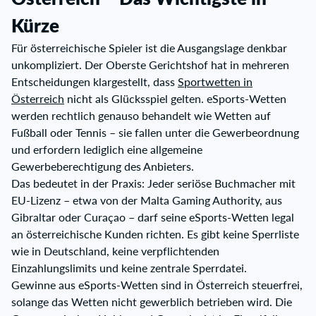
Kürze
Für österreichische Spieler ist die Ausgangslage denkbar
unkompliziert. Der Oberste Gerichtshof hat in mehreren
Entscheidungen klargestellt, dass
Sportwetten in
Österreich
nicht als Glücksspiel gelten. eSports-Wetten
werden rechtlich genauso behandelt wie Wetten auf
Fußball oder Tennis – sie fallen unter die Gewerbeordnung
und erfordern lediglich eine allgemeine
Gewerbeberechtigung des Anbieters.
Das bedeutet in der Praxis: Jeder seriöse Buchmacher mit
EU-Lizenz – etwa von der Malta Gaming Authority, aus
Gibraltar oder Curaçao – darf seine eSports-Wetten legal
an österreichische Kunden richten. Es gibt keine Sperrliste
wie in Deutschland, keine verpflichtenden
Einzahlungslimits und keine zentrale Sperrdatei.
Gewinne aus eSports-Wetten sind in Österreich steuerfrei,
solange das Wetten nicht gewerblich betrieben wird. Die