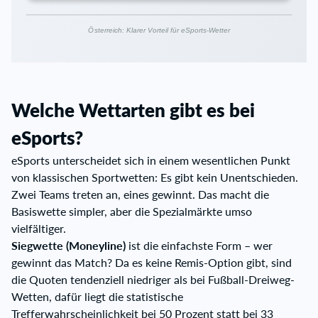
Österreich: Klarer Vorteil für eSports-Wetter
Welche Wettarten gibt es bei
eSports?
eSports unterscheidet sich in einem wesentlichen Punkt
von klassischen Sportwetten: Es gibt kein Unentschieden.
Zwei Teams treten an, eines gewinnt. Das macht die
Basiswette simpler, aber die Spezialmärkte umso
vielfältiger.
Siegwette (Moneyline)
ist die einfachste Form – wer
gewinnt das Match? Da es keine Remis-Option gibt, sind
die Quoten tendenziell niedriger als bei Fußball-Dreiweg-
Wetten, dafür liegt die statistische
Trefferwahrscheinlichkeit bei 50 Prozent statt bei 33