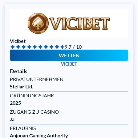
Vicibet
9.7 / 10
WETTEN
VICIBET
Details
PRIVATUNTERNEHMEN
Stellar Ltd.
GRÜNDUNGSJAHR
2025
ZUGANG ZU CASINO
Ja
ERLAUBNIS
Anjouan Gaming Authority