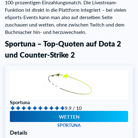
100-prozentigen Einzahlungsmatch. Die Livestream-
Funktion ist direkt in die Plattform integriert – bei vielen
eSports-Events kann man also auf derselben Seite
zuschauen und wetten, ohne zwischen Twitch und dem
Buchmacher hin- und herzuwechseln.
Sportuna – Top-Quoten auf Dota 2
und Counter-Strike 2
Sportuna
9.9 / 10
WETTEN
SPORTUNA
Details