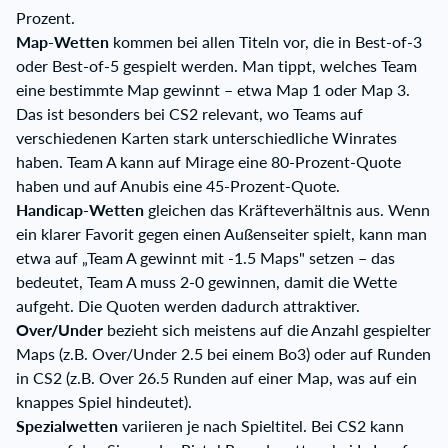
Prozent.
Map-Wetten
kommen bei allen Titeln vor, die in Best-of-3
oder Best-of-5 gespielt werden. Man tippt, welches Team
eine bestimmte Map gewinnt – etwa Map 1 oder Map 3.
Das ist besonders bei CS2 relevant, wo Teams auf
verschiedenen Karten stark unterschiedliche Winrates
haben. Team A kann auf Mirage eine 80-Prozent-Quote
haben und auf Anubis eine 45-Prozent-Quote.
Handicap-Wetten
gleichen das Kräfteverhältnis aus. Wenn
ein klarer Favorit gegen einen Außenseiter spielt, kann man
etwa auf „Team A gewinnt mit -1.5 Maps" setzen – das
bedeutet, Team A muss 2-0 gewinnen, damit die Wette
aufgeht. Die Quoten werden dadurch attraktiver.
Over/Under
bezieht sich meistens auf die Anzahl gespielter
Maps (z.B. Over/Under 2.5 bei einem Bo3) oder auf Runden
in CS2 (z.B. Over 26.5 Runden auf einer Map, was auf ein
knappes Spiel hindeutet).
Spezialwetten
variieren je nach Spieltitel. Bei CS2 kann