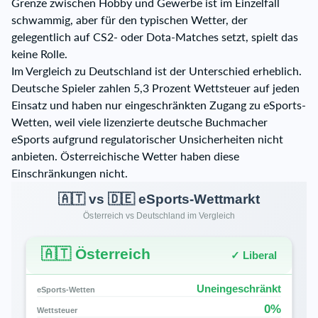
Grenze zwischen Hobby und Gewerbe ist im Einzelfall
schwammig, aber für den typischen Wetter, der
gelegentlich auf CS2- oder Dota-Matches setzt, spielt das
keine Rolle.
Im Vergleich zu Deutschland ist der Unterschied erheblich.
Deutsche Spieler zahlen 5,3 Prozent Wettsteuer auf jeden
Einsatz und haben nur eingeschränkten Zugang zu eSports-
Wetten, weil viele lizenzierte deutsche Buchmacher
eSports aufgrund regulatorischer Unsicherheiten nicht
anbieten. Österreichische Wetter haben diese
Einschränkungen nicht.
🇦🇹 vs 🇩🇪 eSports-Wettmarkt
Österreich vs Deutschland im Vergleich
🇦🇹 Österreich
✓ Liberal
Uneingeschränkt
eSports-Wetten
0%
Wettsteuer