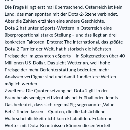
Die Frage klingt erst mal überraschend. Österreich ist kein
Land, das man spontan mit der Dota-2-Szene verbindet.
Aber die Zahlen erzählen eine andere Geschichte.
Dota 2 hat unter eSports-Wettern in Österreich eine
überproportional starke Stellung – und das liegt an drei
konkreten Faktoren. Erstens: The International, das größte
Dota-2-Turnier der Welt, hat historisch die höchsten
Preisgelder im gesamten eSports – in Spitzenzeiten über 40
Millionen US-Dollar. Das zieht Wetter an, weil hohe
Preisgelder mehr Berichterstattung bedeuten, mehr
Analysen verfügbar sind und damit fundiertere Wetten
möglich werden.
Zweitens: Die Quotensetzung bei Dota 2 gilt in der
Branche als weniger effizient als bei Fußball oder Tennis.
Das bedeutet, dass sich regelmäßig sogenannte „Value
Bets" finden lassen – Quoten, die die tatsächliche
Wahrscheinlichkeit nicht korrekt abbilden. Erfahrene
Wetter mit Dota-Kenntnissen können diesen Vorteil