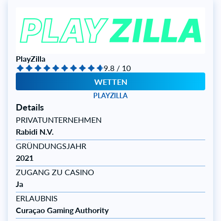
PlayZilla
9.8 / 10
WETTEN
PLAYZILLA
Details
PRIVATUNTERNEHMEN
Rabidi N.V.
GRÜNDUNGSJAHR
2021
ZUGANG ZU CASINO
Ja
ERLAUBNIS
Curaçao Gaming Authority