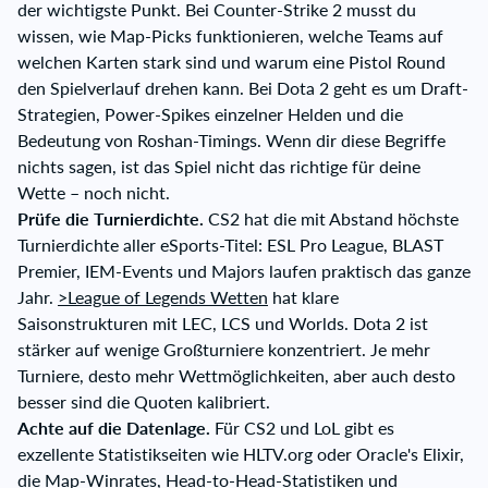
der wichtigste Punkt. Bei Counter-Strike 2 musst du
wissen, wie Map-Picks funktionieren, welche Teams auf
welchen Karten stark sind und warum eine Pistol Round
den Spielverlauf drehen kann. Bei Dota 2 geht es um Draft-
Strategien, Power-Spikes einzelner Helden und die
Bedeutung von Roshan-Timings. Wenn dir diese Begriffe
nichts sagen, ist das Spiel nicht das richtige für deine
Wette – noch nicht.
Prüfe die Turnierdichte.
CS2 hat die mit Abstand höchste
Turnierdichte aller eSports-Titel: ESL Pro League, BLAST
Premier, IEM-Events und Majors laufen praktisch das ganze
Jahr.
>League of Legends Wetten
hat klare
Saisonstrukturen mit LEC, LCS und Worlds. Dota 2 ist
stärker auf wenige Großturniere konzentriert. Je mehr
Turniere, desto mehr Wettmöglichkeiten, aber auch desto
besser sind die Quoten kalibriert.
Achte auf die Datenlage.
Für CS2 und LoL gibt es
exzellente Statistikseiten wie HLTV.org oder Oracle's Elixir,
die Map-Winrates, Head-to-Head-Statistiken und