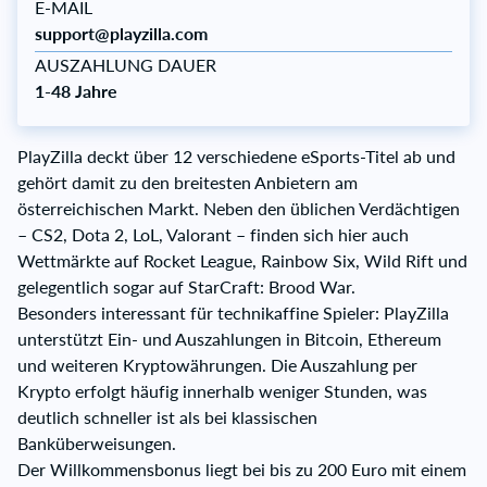
Е-MАІL
support@playzilla.com
AUSZAHLUNG DAUER
1-48 Jahre
PlayZilla deckt über 12 verschiedene eSports-Titel ab und
gehört damit zu den breitesten Anbietern am
österreichischen Markt. Neben den üblichen Verdächtigen
– CS2, Dota 2, LoL, Valorant – finden sich hier auch
Wettmärkte auf Rocket League, Rainbow Six, Wild Rift und
gelegentlich sogar auf StarCraft: Brood War.
Besonders interessant für technikaffine Spieler: PlayZilla
unterstützt Ein- und Auszahlungen in Bitcoin, Ethereum
und weiteren Kryptowährungen. Die Auszahlung per
Krypto erfolgt häufig innerhalb weniger Stunden, was
deutlich schneller ist als bei klassischen
Banküberweisungen.
Der Willkommensbonus liegt bei bis zu 200 Euro mit einem