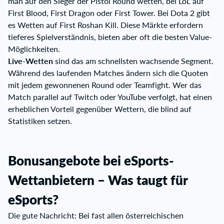
man auf den Sieger der Pistol Round wetten, bei LoL auf
First Blood, First Dragon oder First Tower. Bei Dota 2 gibt
es Wetten auf First Roshan Kill. Diese Märkte erfordern
tieferes Spielverständnis, bieten aber oft die besten Value-
Möglichkeiten.
Live-Wetten
sind das am schnellsten wachsende Segment.
Während des laufenden Matches ändern sich die Quoten
mit jedem gewonnenen Round oder Teamfight. Wer das
Match parallel auf Twitch oder YouTube verfolgt, hat einen
erheblichen Vorteil gegenüber Wettern, die blind auf
Statistiken setzen.
Bonusangebote bei eSports-
Wettanbietern – Was taugt für
eSports?
Die gute Nachricht: Bei fast allen österreichischen