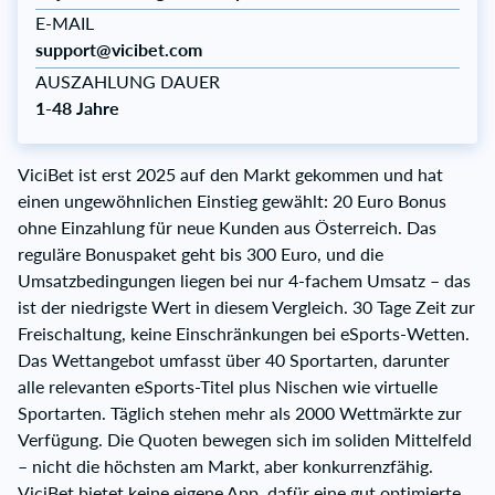
Е-MАІL
support@vicibet.com
AUSZAHLUNG DAUER
1-48 Jahre
ViciBet ist erst 2025 auf den Markt gekommen und hat
einen ungewöhnlichen Einstieg gewählt: 20 Euro Bonus
ohne Einzahlung für neue Kunden aus Österreich. Das
reguläre Bonuspaket geht bis 300 Euro, und die
Umsatzbedingungen liegen bei nur 4-fachem Umsatz – das
ist der niedrigste Wert in diesem Vergleich. 30 Tage Zeit zur
Freischaltung, keine Einschränkungen bei eSports-Wetten.
Das Wettangebot umfasst über 40 Sportarten, darunter
alle relevanten eSports-Titel plus Nischen wie virtuelle
Sportarten. Täglich stehen mehr als 2000 Wettmärkte zur
Verfügung. Die Quoten bewegen sich im soliden Mittelfeld
– nicht die höchsten am Markt, aber konkurrenzfähig.
ViciBet bietet keine eigene App, dafür eine gut optimierte