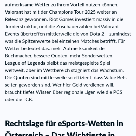
aufmerksame Wetter zu ihrem Vorteil nutzen können.
Valorant
hat mit der Champions Tour 2025 weiter an
Relevanz gewonnen. Riot Games investiert massiv in die
Turnierstruktur, und die Zuschauerzahlen bei Valorant-
Events übertreffen mittlerweile die von Dota 2 – zumindest
was die Spitzenwerte bei einzelnen Matches betrifft. Für
Wetter bedeutet das: mehr Aufmerksamkeit der
Buchmacher, bessere Quoten, mehr Sonderwetten.
League of Legends
bleibt das meistgespielte Spiel
weltweit, aber im Wettbereich stagniert das Wachstum.
Die Quoten sind mittlerweile so effizient, dass Value Bets
selten geworden sind. Wer hier Geld verdienen will,
braucht tiefes Wissen über regionale Ligen wie die PCS
oder die LCK.
Rechtslage für eSports-Wetten in
Österreich – Das Wichtigste in